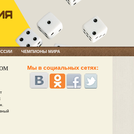
ОССИИ
ЧЕМПИОНЫ МИРА
ком
Мы в социальных сетях:
т
х
н.
авный