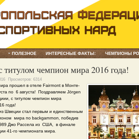
ПОЛЕЗНОЕ
ИНТЕРЕСНЫЕ ФАКТЫ:
ЧЕМПИОНЫ Р
 с титулом чемпион мира 2016 года!
016
Просмотров:
6314
ира прошел в отеле Fairmont в Монте-
густа по 6 августа! Поздравляем Jörgen
циии, с титулом чемпион мира
6 года!
 из Швеции стал первым и единственным
ионом мира по backgammon, победив
989 Джо Рассела из США, в финале
ии 41-го чемпионата мира.