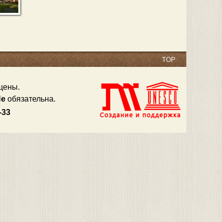
TOP
щены.
Не
обязательна.
3-33