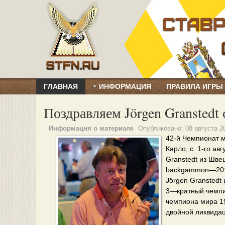
ГЛАВНАЯ
ИНФОРМАЦИЯ
ПРАВИЛА ИГРЫ
Поздравляем Jörgen Granstedt
Информация о материале
Опубликовано:
08 августа 2
42-й Чемпионат м
Карло, с 1-го ав
Granstedt из Шве
backgammon—201
Jörgen Granstedt
3—кратный чемп
чемпиона мира 1
двойной ликвидац