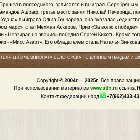
. Пришел в полседьмого, записался и выиграл. Серебряным
амандов Ашраф, третье место занял Николай Печерица, по
 Удача» выиграла Ольга Гончарова, она оказалась единств
ром марс» стал Мехман Аскеров. Приз «За волю к победе»
и «Невзирая на звания» победил Сергей Кикоть. Кроме тог
из - «Мисс Азарт». Его обладателем стала Наталья Зинков
ТЕЛЯ 11-ГО ЧЕМПИОНАТА БЕЛОГОРСКА ПО ДЛИННЫМ НАРДАМ И 10
Copyright
© 2004г.— 2025г
. Все права защи
При использовании материалов
www.stfn.ru
ссылка
Контакт федерации нард
+7(962)433-4