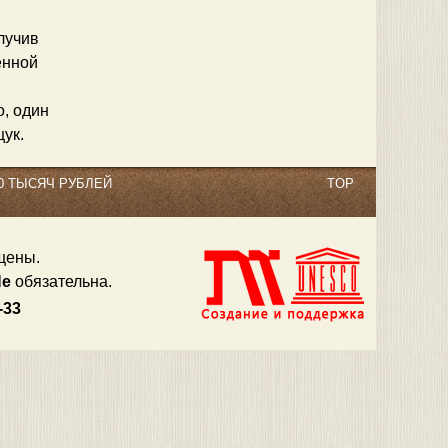
лучив
енной
о, один
щук.
0 ТЫСЯЧ РУБЛЕЙ
TOP
щены.
Не
обязательна.
3-33