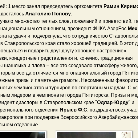
й: 1 место занял председатель оргкомитета
Рамин Кярим
о досталось
Анатолию Попову
.
учало множество теплых слов, пожеланий и приветствий, та
межнациональным отношениям, президент ФНКА АзерРос
Мех
ната удачи и подчеркнула, что сотрудничество Ставрополь
 Ставропольского края стало хорошей традицией. В этот 
общаться и подарить друг другу хорошее настроение».
ки, концертные представления и, конечно, традиционная
ы шашлыка и плова – все это создавало атмосферу живого,
оторым всегда отличается многонациональный город Пятиго
нежные призы и памятные грамоты. Несомненным фаворит
многих чемпионатов и турниров по спортивным нардам. С у
тным лидером в чемпионате города Пятигорска. Призы и м
зидент диаспоры в Ставропольском крае "
Одлар-Юрду
" и
 регионального отделения
Ярыев Ф.С
. поздравил всех учас
 Ставрополе при поддержке Всероссийского Азербайджанско
льном отделение.