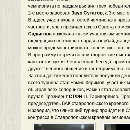
чемпионата по нардам выявил трех победителе
2-е место завоевал
Заур Сутатов
, а 3-е мест
В адрес участников и гостей чемпионата прозв
частности, член президентского Совета по 
Садыгова
пожелала «всем участникам чемпио
федерации спортивных нард и азербайджанцев
можно продемонстрировать свое искусство, по
В программу встречи вошли творческие выстав
кавказская кухня. Оживленная беседа, аромат
дружественного общения и гостеприимства, к
За свои достижения победители получили де
всего турнира стал Рамин Кяримов, участник 
обыграв всех соперников, Рамин стал абсолю
вручал Президент
СТФН
Н. Таривердиев. Пре
предеседатель ВАК ставропольского краевого
и заверил, что ближащий турнир пройдет и в
конгресса в Ставропольском краевом региона