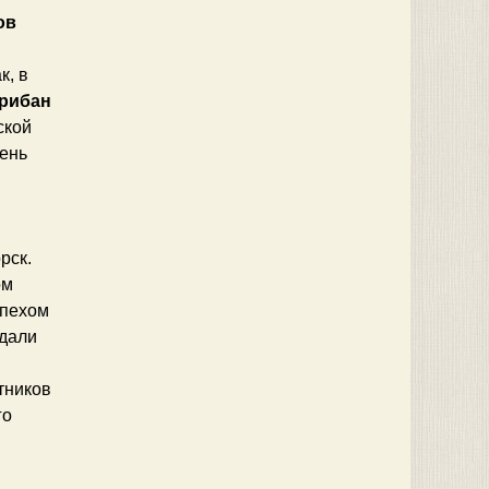
ов
к, в
рибан
ской
день
рск.
ом
спехом
едали
тников
го