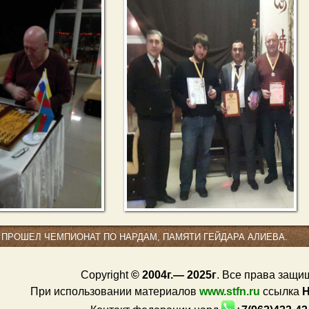
 ПРОШЕЛ ЧЕМПИОНАТ ПО НАРДАМ, ПАМЯТИ ГЕЙДАРА АЛИЕВА.
Copyright
© 2004г.— 2025г
. Все права защи
При использовании материалов
www.stfn.ru
ссылка