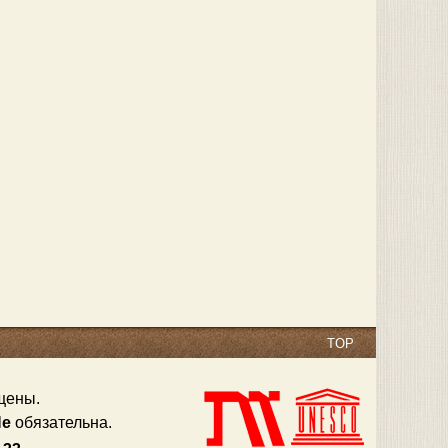
TOP
щены.
Не
обязательна.