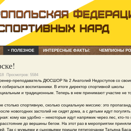
ПОЛЕЗНОЕ
ИНТЕРЕСНЫЕ ФАКТЫ:
ЧЕМПИОНЫ Р
рске!
18
Просмотров:
5584
 тренер-преподаватель ДЮСШОР № 2 Анатолий Недоступов со сво
и собираться воспитанники. В итоге директор спортивной школы
циальным и традиционным. Теперь в нем принимают участие не т
не столько спортивную, сколько социальную миссию: это пропаганд
осле новогодних застолий не сидят дома, а с детьми идут погулять
ая: кому как удобно – некоторые идут напрямик через лес, кто-то 
расстояние до вершины бегом. На этот раз в мероприятии принял
тей. Так с мужьями и сыновьями пришли пятигорчанки Татьяна Бас