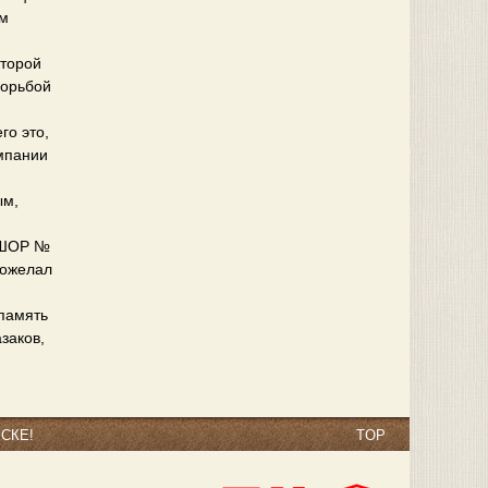
им
второй
борьбой
го это,
омпании
.
ым,
ЮСШОР №
пожелал
 память
азаков,
СКЕ!
TOP