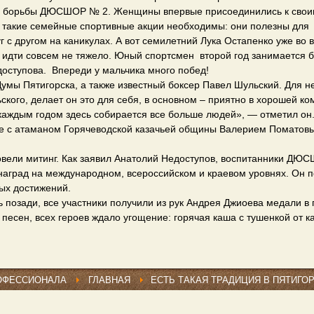
ия борьбы ДЮСШОР № 2. Женщины впервые присоединились к сво
о такие семейные спортивные акции необходимы: они полезны для
 с другом на каникулах. А вот семилетний Лука Остапенко уже во 
 идти совсем не тяжело. Юный спортсмен второй год занимается 
оступова. Впереди у мальчика много побед!
 Думы Пятигорска, а также известный боксер Павел Шульский. Для не
ского, делает он это для себя, в основном – приятно в хорошей к
 каждым годом здесь собирается все больше людей», — отметил он
аве с атаманом Горячеводской казачьей общины Валерием Поматов
провели митинг. Как заявил Анатолий Недоступов, воспитанники Д
наград на международном, всероссийском и краевом уровнях. Он 
вых достижений.
 позади, все участники получили из рук Андрея Джиоева медали в
 песен, всех героев ждало угощение: горячая каша с тушенкой от к
ОФЕССИОНАЛА
ГЛАВНАЯ
ЕСТЬ ТАКАЯ ТРАДИЦИЯ В ПЯТИГОР