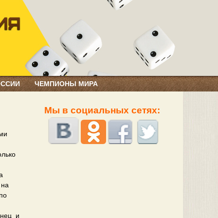
ОССИИ
ЧЕМПИОНЫ МИРА
Мы в социальных сетях:
ими
олько
а
 на
по
и
анец и