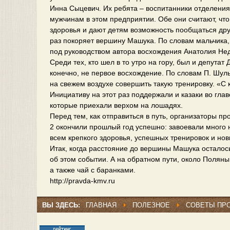
Инна Сыцевич. Их ребята – воспитанники отделен
мужчинам в этом предприятии. Обе они считают, чт
здоровья и дают детям возможность пообщаться друг
раз покоряет вершину Машука. По словам мальчика,
под руководством автора восхождения Анатолия Нед
Среди тех, кто шел в то утро на гору, был и депутат
конечно, не первое восхождение. По словам П. Шуль
на свежем воздухе совершить такую тренировку. «С
Инициативу на этот раз поддержали и казаки во гл
которые приехали верхом на лошадях.
Перед тем, как отправиться в путь, организаторы 
2 окончили прошлый год успешно: завоевали много 
всем крепкого здоровья, успешных тренировок и но
Итак, когда расстояние до вершины Машука осталось
об этом событии. А на обратном пути, около Поляны
а также чай с баранками.
http://pravda-kmv.ru
ВЫ ЗДЕСЬ:
ГЛАВНАЯ
ПОЛЕЗНОЕ
СОВЕТЫ ПР