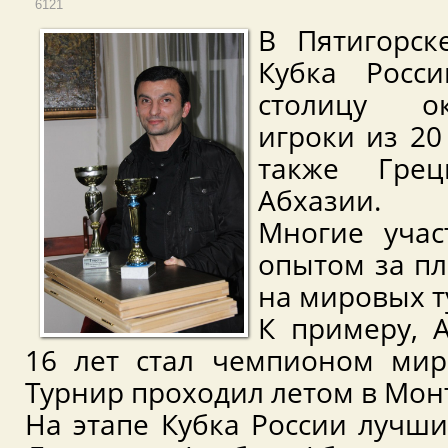
6121
В Пятигорск
Кубка Росс
столицу ок
игроки из 20
также Гре
Абхазии.
Многие уча
опытом за п
на мировых т
К примеру, 
16 лет стал чемпионом мир
Турнир проходил летом в Мон
На этапе Кубка России лучш