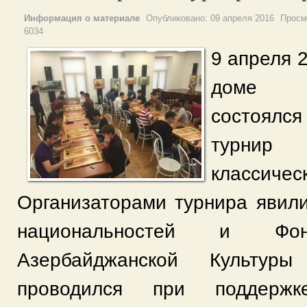
Информация о материале
Опубликовано:
09 апреля 2016
Просм
6034
9 апреля 2
доме н
состоялс
турни
классичес
Организаторами турнира явил
национальностей и Фо
Азербайджанской Культуры
проводился при поддерж