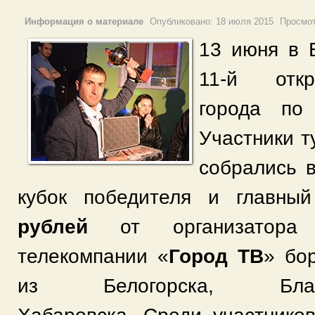
Информация о материале
Опубликовано:
18 июля 2015
Просмо
13 июня в 
11-й отк
города по
Участники т
собрались 
кубок победителя и главн
рублей
от организатора 
телекомпании «
Город ТВ
» бо
из Белогорска, Бла