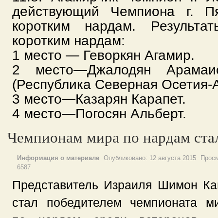
действующий Чемпиона г. П
коротким нардам.
Результа
коротким нардам:
1 место — Геворкян Агамир.
2 место—Джалодян Арамаи
(Республика Северная Осетия-А
3 место—Казарян Карапет.
4 место—Погосян Альберт.
Чемпионам мира по нардам ста
Информация о материале
Опубликовано:
12 августа 2015
Просм
6587
Представитель Израиля Шимон Ка
стал победителем чемпионата м