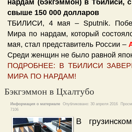
нардам (бэкгэммон) в Тбилиси,
свыше 150 000 долларов
ТБИЛИСИ, 4 мая – Sputnik. Побе
Мира по нардам, который состоялс
мая, стал представитель России –
Среди женщин не было равной япон
ПОДРОБНЕЕ: В ТБИЛИСИ ЗАВЕ
МИРА ПО НАРДАМ!
Бэкгэммон в Цхалтубо
Информация о материале
Опубликовано:
30 апреля 2016
Просм
7106
В грузинско