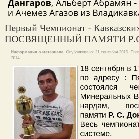
Дангаров
, Альберт Абрамян -
и Ачемез Агазов из Владикавк
Первый Чемпионат - Кавказски
ПОСВЯЩЕННЫЙ ПАМЯТИ Р.С. 
Информация о материале
Опубликовано:
21 сентября 2015
Про
7014
18 сентября в 
по адресу : П
состоялся че
Минеральных В
нардам, пос
памяти
Р. С. Д
Весь чемпионат
системе.