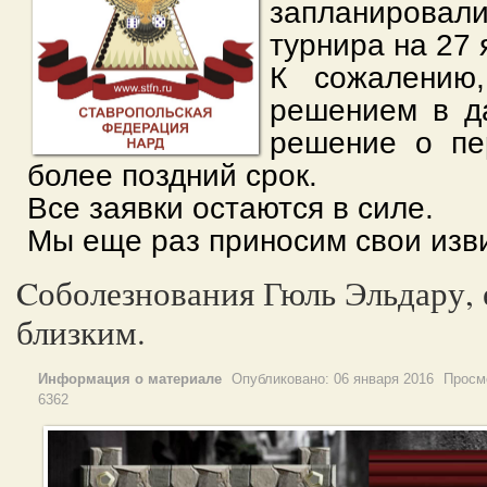
запланиро
турнира на 27 
К сожалени
решением в д
решение о пе
более поздний срок.
Все заявки остаются в силе.
Мы еще раз приносим свои изв
Cоболезнования Гюль Эльдару, 
близким.
Информация о материале
Опубликовано:
06 января 2016
Просм
6362