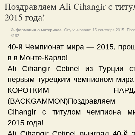
Поздравляем Ali Cihangir с тит
2015 года!
Информация о материале
Опубликовано:
15 сентября 2015
Про
6162
40-й Чемпионат мира — 2015, про
в в Монте-Карло!
Ali Cihangir Cetinel из Турции с
первым турецким чемпионом мира
КОРОТКИМ НАРД
(BACKGAMMON)Поздравляем 
Cihangir с титулом чемпиона м
2015 года!
Ali Cihangir Cetinel выиграл 40-й