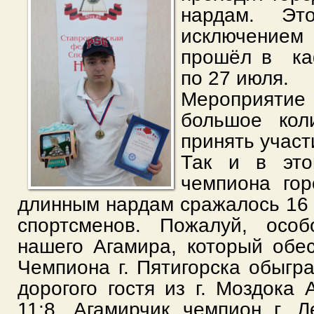
нардам. Эт
исключени
прошёл в ка
по 27 июля.
Мероприятие
большое кол
принять участ
Так и в это
чемпиона гор
длинным нардам сражалось 16
спортсменов. Пожалуй, осо
нашего Агамира, который обе
Чемпиона г. Пятигорска обыгр
дорогого гостя из г. Моздока 
11:8.
Агамирчик чемпион г. Л