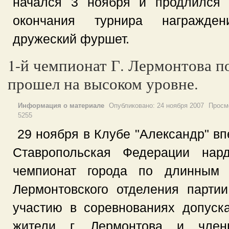
начался 3 ноября и продлился 
окончания турнира награжде
дружеский фуршет.
1-й чемпионат Г. Лермонтова 
прошел на высоком уровне.
Информация о материале
Опубликовано:
24 ноября 2007
Просм
5255
29 ноября в Клубе "Александр" вп
Ставропольская Федерации нар
чемпионат города по длинным 
Лермонтовского отделения парти
участию в соревнованиях допуск
жители г. Лермонтова и член