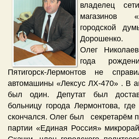
владелец сети
магазинов «
городской ду
Дорошенко.
Олег Николаев
года рожден
Пятигорск-Лермонтов не справ
автомашины «Лексус ЛХ-470» . В 
был один. Депутат был доста
больницу города Лермонтова, где
скончался. Олег был секретарём п
партии «Единая Россия» микрора