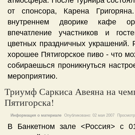
атмосфера. После турнира состоял
от спонсора, Карена Григоряна
внутреннем дворике кафе орг
впечатление участников и гост
цветных праздничных украшений. 
хорошее Пятигорское пиво - что мо
собираешься проникнуться настро
мероприятию.
Триумф Саркиса Авеяна на чем
Пятигорска!
Информация о материале
Опубликовано:
02 мая 2007
Просмотр
В Банкетном зале <Россия> с 0