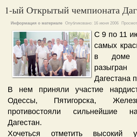
1-ый Открытый чемпионата Даг
Информация о материале
Опубликовано:
16 июня 2006
Просмо
С 9 по 11 и
самых крас
в доме 
разыгран
Дагестана 
В нем приняли участие нардист
Одессы, Пятигорска, Желез
противостояли сильнейшие на
Дагестан.
Хочеться отметить высокий у