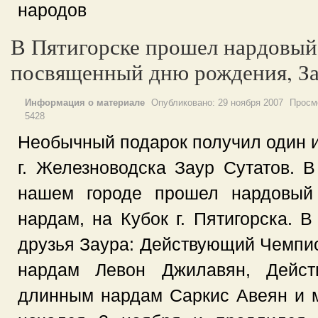
народов
В Пятигорске прошел нардовый
посвященный дню рождения, За
Информация о материале
Опубликовано:
29 ноября 2007
Просм
5428
Необычный подарок получил один 
г. Железноводска Заур Сутатов. В
нашем городе прошел нардовый
нардам, на Кубок г. Пятигорска. 
друзья Заура: Действующий Чемпио
нардам Левон Джилавян, Дейс
длинным нардам Саркис Авеян и м