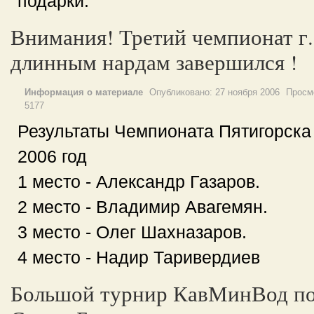
подарки.
Внимания! Третий чемпионат г.
длинным нардам завершился !
Информация о материале
Опубликовано:
27 ноября 2006
Просм
5177
Результаты Чемпионата Пятигорска
2006 год
1 место - Александр Газаров.
2 место - Владимир Авагемян.
3 место - Олег Шахназаров.
4 место - Надир Таривердиев
Большой турнир КавМинВод по