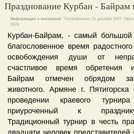
Празднование Курбан - Байрам
Информация о материале
Опубликовано:
21 декабря 2007
Прос
5078
Курбан-Байрам, - самый большой
благословенное время радостного
освобождения души от непра
счастливое время обретения ис
Байрам отмечен обрядом зак
животного. Армяне г. Пятигорска
проведении краевого турни
приуроченный к празднику
Традиционный турнир в честь пр
двадцати человек представителей